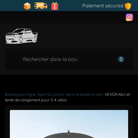
Paiement sécurisé
0
Boutique en ligne
Sport & Loisirs
Abris et tentes à vélo
VEVOR Abri et
tente de rangement pour 3-4 vélos