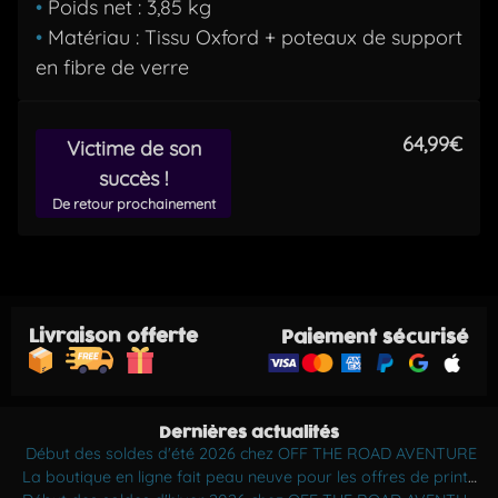
•
Poids net : 3,85 kg
•
Matériau : Tissu Oxford + poteaux de support
en fibre de verre
64,99€
Victime de son
succès !
De retour prochainement
Livraison offerte
Paiement sécurisé
Dernières actualités
Début des soldes d'été 2026 chez OFF THE ROAD AVENTURE
La boutique en ligne fait peau neuve pour les offres de printemps !