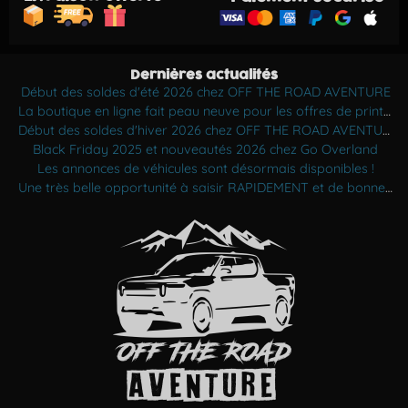
Dernières actualités
Début des soldes d'été 2026 chez OFF THE ROAD AVENTURE
La boutique en ligne fait peau neuve pour les offres de printemps !
Début des soldes d'hiver 2026 chez OFF THE ROAD AVENTURE
Black Friday 2025 et nouveautés 2026 chez Go Overland
Les annonces de véhicules sont désormais disponibles !
Une très belle opportunité à saisir RAPIDEMENT et de bonnes nouvelles